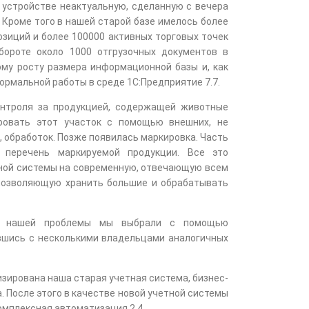
а устройстве неактуальную, сделанную с вечера
 Кроме того в нашей старой базе имелось более
озиций и более 100000 активных торговых точек
бороте около 1000 отгрузочных документов в
ому росту размера информационной базы и, как
ормальной работы в среде 1С:Предприятие 7.7.
онтроля за продукцией, содержащей животные
ровать этот участок с помощью внешних, не
 обработок. Позже появилась маркировка. Часть
 перечень маркируемой продукции. Все это
тной системы на современную, отвечающую всем
позволяющую хранить большие и обрабатывать
я нашей проблемы мы выбрали с помощью
вшись с несколькими владельцами аналогичных
зирована наша старая учетная система, бизнес-
. После этого в качестве новой учетной системы
омплексная автоматизация 2.4.