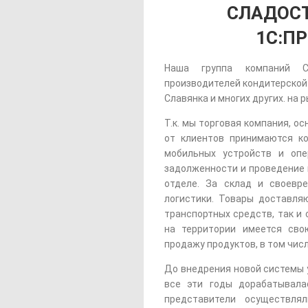
СЛАДОСТ
1С:ПР
Наша группа компаний С
производителей кондитерской п
Славянка и многих других. на р
Т.к. мы торговая компания, ос
от клиентов принимаются к
мобильных устройств и опе
задолженности и проведение 
отделе. За склад и своевр
логистики. Товары доставля
транспортных средств, так и
на территории имеется сво
продажу продуктов, в том числ
До внедрения новой системы у
все эти годы дорабатывала
представители осуществл