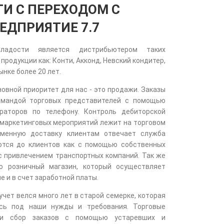
И С ПЕРЕХОДОМ С
ЕДПРИЯТИЕ 7.7
ладости является дистрибьютером таких
родукции как: Конти, Акконд, Невский кондитер,
ынке более 20 лет.
новной приоритет для нас - это продажи. Заказы
омандой торговых представителей с помощью
раторов по телефону. Контроль дебиторской
маркетинговых мероприятий лежит на торговом
еменную доставку клиентам отвечает служба
ются до клиентов как с помощью собственных
 с привлечением транспортных компаний. Так же
ю розничный магазин, который осуществляет
е и в счет заработной платы.
чет велся много лет в старой семерке, которая
сь под наши нужды и требования. Торговые
яли сбор заказов с помощью устаревших и