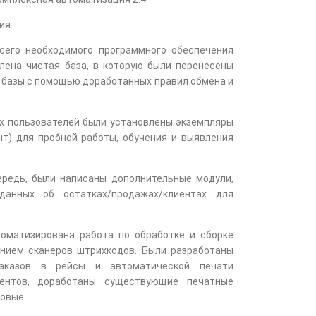
ия:
всего необходимого программного обеспечения
лена чистая база, в которую были перенесены
й базы с помощью доработанных правил обмена и
х пользователей были установлены экземпляры
нт) для пробной работы, обучения и выявления
ередь, были написаны дополнительные модули,
данных об остатках/продажах/клиентах для
оматизирована работа по обработке и сборке
ением сканеров штрихкодов. Были разработаны
заказов в рейсы и автоматической печати
ментов, доработаны существующие печатные
овые.