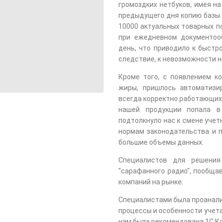
громоздких нетбуков, имея н
предыдущего дня копию базы.
10000 актуальных товарных п
при ежедневном документоо
день, что приводило к быстр
следствие, к невозможности н
Кроме того, с появлением к
жиры, пришлось автоматизи
всегда корректно работающих,
нашей продукции попала в
подтолкнуло нас к смене уче
нормам законодательства и 
большие объемы данных.
Специалистов для решени
"сарафанного радио", пообща
компаний на рынке.
Специалистами была проанали
процессы и особенности учета
нам была рекомендована 1С:К